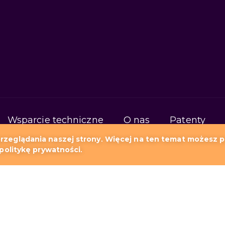
Wsparcie techniczne
O nas
Patenty
zeglądania naszej strony. Więcej na ten temat możesz pr
Kontakt
politykę prywatności.
natywa dla Wowzy
Storm jako alternatywa dla
Storm jako alternatywa dla Ant Media Server