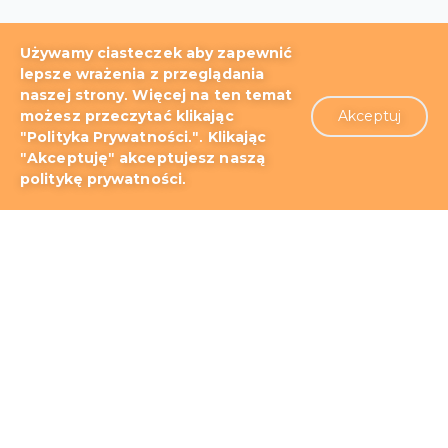
Używamy ciasteczek aby zapewnić
lepsze wrażenia z przeglądania
naszej strony. Więcej na ten temat
możesz przeczytać klikając
Akceptuj
Blog
Dokumentacja i tutoriale
"Polityka Prywatności.". Klikając
"Akceptuję" akceptujesz naszą
Wsparcie techniczne
O nas
politykę prywatności.
Patenty
Regulamin
Polityka prywatności
Kontakt
Storm jako alternatywa dla Wowzy
Storm jako alternatywa dla Red5 Media Server
Storm jako alternatywa dla Ant Media Server